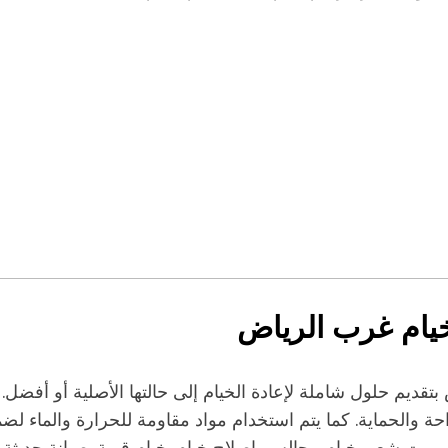
يام غرب الرياض
قديم حلول شاملة لإعادة الخيام إلى حالتها الأصلية أو أفض
احة والحماية. كما يتم استخدام مواد مقاومة للحرارة والماء لضم
يوت شعر, خيام مجالس, إصلاح خيام, خيام قوية, صيانة حديثة