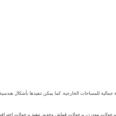
الية للمساحات الخارجية. كما يمكن تنفيذها بأشكال هندسية مت
برجولات مودرن, برجولات قماش وحديد, تنفيذ برجولات احتراف