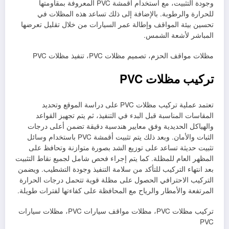
وجودة التثبيت، مع استخدام أقمشة PVC المعروفة بمقاومتها
للحرارة والرطوبة. بالإضافة إلى ذلك تساعد هذه المظلات في
تحسين بيئة المواقف وإطالة عمر السيارات من خلال تقليل تعرضها
المباشر لأشعة الشمس.
مظلات مواقف الحزم، تصميم مظلات PVC، تنفيذ مظلات PVC
تركيب مظلات PVC
تعتمد عملية تركيب مظلات PVC على دراسة الموقع وتحديد
المقاسات المناسبة قبل البدء في التنفيذ، ثم يتم تجهيز القواعد
والهياكل الحديدية وفق معايير هندسية دقيقة تضمن أعلى درجات
الثبات والأمان. وبعد ذلك يتم تثبيت أقمشة PVC باستخدام وسائل
تثبيت حديثة تساعد على توزيع الشد بصورة متوازنة وتحافظ على
المظهر العام للمظلة. كما يتم إجراء فحص شامل لجميع نقاط التثبيت
بعد انتهاء التركيب للتأكد من سلامة التنفيذ وجودة التشطيب. ويضمن
التركيب الاحترافي الحصول على مظلة قوية تتحمل درجات الحرارة
المرتفعة والأمطار والرياح مع المحافظة على كفاءتها لفترات طويلة.
تركيب مظلات PVC، مظلات مواقف سيارات PVC، مظلات سيارات
PVC