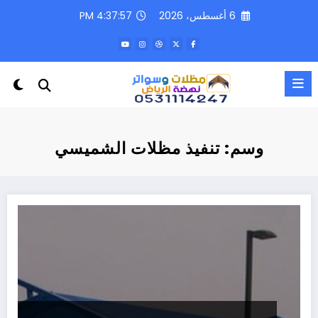
لتجاوز
6 أغسطس، 2026
4:37:57 PM
لى
لمحتوى
وسم: تنفيذ مظلات الشميسي