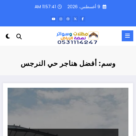
لتجاوز
9 أغسطس، 2026
11:57:41 AM
لى
لمحتوى
وسم: أفضل هناجر حي النرجس