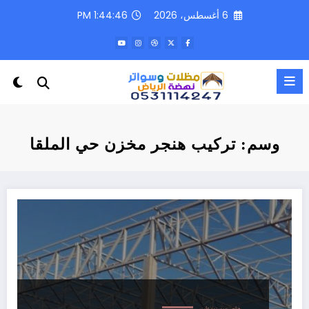
لتجاوز
6 أغسطس، 2026
1:44:46 PM
لى
لمحتوى
وسم: تركيب هنجر مخزن حي الملقا
هناجر ومستودعات