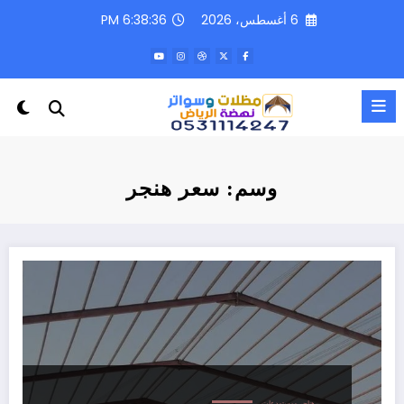
لتجاوز
6 أغسطس، 2026
6:38:36 PM
لى
لمحتوى
وسم: سعر هنجر
هناجر ومستودعات